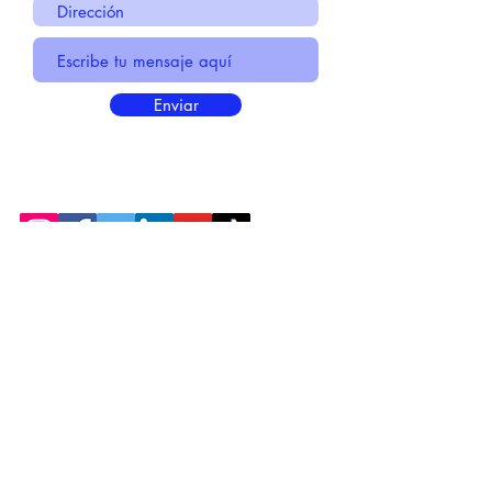
Enviar
* Información Básica sobre la
PROTECCIÓN DE DATOS
* Politica de Privacidad "SUS
DATOS
SEGUROS
"
* Compromiso con la Protección de
Datos
Personales
*
POLÍTICA DE COOKIES
© 2021 MADE BY CREATIVICA SL