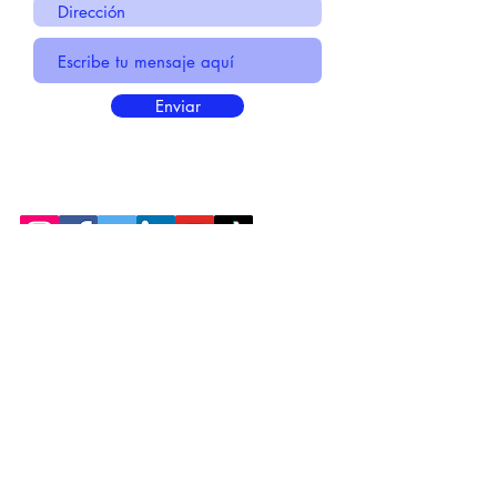
Enviar
* Información Básica sobre la
PROTECCIÓN DE DATOS
* Politica de Privacidad "SUS
DATOS
SEGUROS
"
* Compromiso con la Protección de
Datos
Personales
*
POLÍTICA DE COOKIES
© 2021 MADE BY CREATIVICA SL