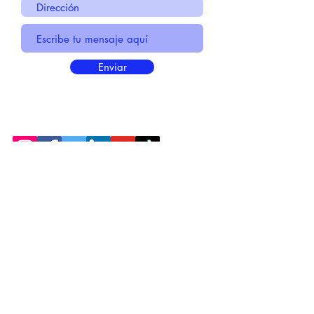
Enviar
* Información Básica sobre la
PROTECCIÓN DE DATOS
* Politica de Privacidad "SUS
DATOS
SEGUROS
"
* Compromiso con la Protección de
Datos
Personales
*
POLÍTICA DE COOKIES
© 2021 MADE BY CREATIVICA SL