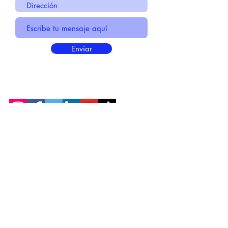
Enviar
* Información Básica sobre la
PROTECCIÓN DE DATOS
* Politica de Privacidad "SUS
DATOS
SEGUROS
"
* Compromiso con la Protección de
Datos
Personales
*
POLÍTICA DE COOKIES
© 2021 MADE BY CREATIVICA SL