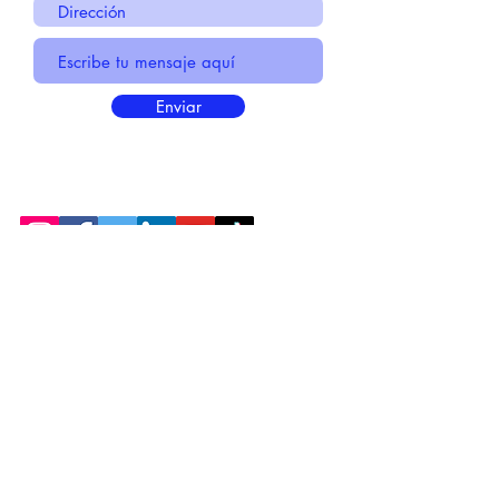
Enviar
* Información Básica sobre la
PROTECCIÓN DE DATOS
* Politica de Privacidad "SUS
DATOS
SEGUROS
"
* Compromiso con la Protección de
Datos
Personales
*
POLÍTICA DE COOKIES
© 2021 MADE BY CREATIVICA SL