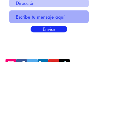
Enviar
* Información Básica sobre la
PROTECCIÓN DE DATOS
* Politica de Privacidad "SUS
DATOS
SEGUROS
"
* Compromiso con la Protección de
Datos
Personales
*
POLÍTICA DE COOKIES
© 2021 MADE BY CREATIVICA SL