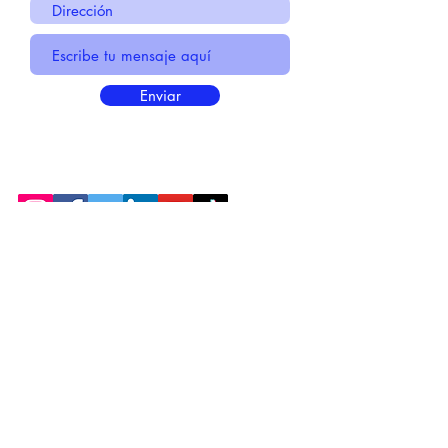
Enviar
* Información Básica sobre la
PROTECCIÓN DE DATOS
* Politica de Privacidad "SUS
DATOS
SEGUROS
"
* Compromiso con la Protección de
Datos
Personales
*
POLÍTICA DE COOKIES
© 2021 MADE BY CREATIVICA SL