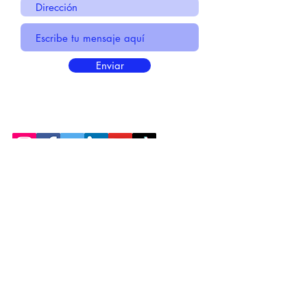
Enviar
* Información Básica sobre la
PROTECCIÓN DE DATOS
* Politica de Privacidad "SUS
DATOS
SEGUROS
"
* Compromiso con la Protección de
Datos
Personales
*
POLÍTICA DE COOKIES
© 2021 MADE BY CREATIVICA SL