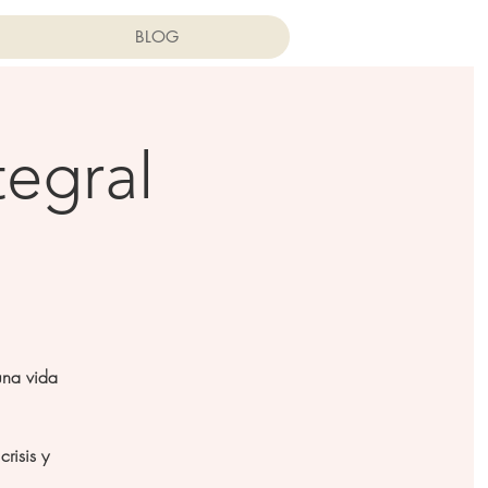
BLOG
tegral
una vida
risis y