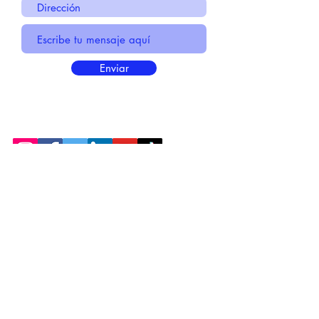
Enviar
* Información Básica sobre la
PROTECCIÓN DE DATOS
* Politica de Privacidad "SUS
DATOS
SEGUROS
"
* Compromiso con la Protección de
Datos
Personales
*
POLÍTICA DE COOKIES
© 2021 MADE BY CREATIVICA SL