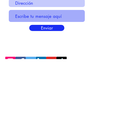
Enviar
* Información Básica sobre la
PROTECCIÓN DE DATOS
* Politica de Privacidad "SUS
DATOS
SEGUROS
"
* Compromiso con la Protección de
Datos
Personales
*
POLÍTICA DE COOKIES
© 2021 MADE BY CREATIVICA SL