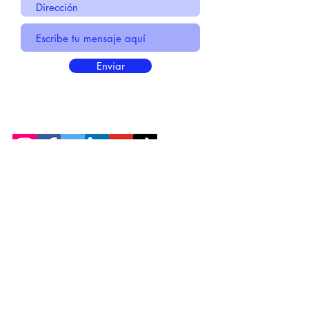
Enviar
* Información Básica sobre la
PROTECCIÓN DE DATOS
* Politica de Privacidad "SUS
DATOS
SEGUROS
"
* Compromiso con la Protección de
Datos
Personales
*
POLÍTICA DE COOKIES
© 2021 MADE BY CREATIVICA SL