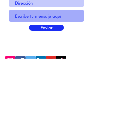
Enviar
* Información Básica sobre la
PROTECCIÓN DE DATOS
* Politica de Privacidad "SUS
DATOS
SEGUROS
"
* Compromiso con la Protección de
Datos
Personales
*
POLÍTICA DE COOKIES
© 2021 MADE BY CREATIVICA SL