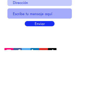
Enviar
* Información Básica sobre la
PROTECCIÓN DE DATOS
* Politica de Privacidad "SUS
DATOS
SEGUROS
"
* Compromiso con la Protección de
Datos
Personales
*
POLÍTICA DE COOKIES
© 2021 MADE BY CREATIVICA SL