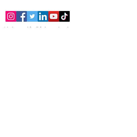
* Información Básica sobre la
PROTECCIÓN DE DATOS
* Politica de Privacidad "SUS
DATOS
SEGUROS
"
* Compromiso con la Protección de
Datos
Personales
*
POLÍTICA DE COOKIES
© 2021 MADE BY CREATIVICA SL