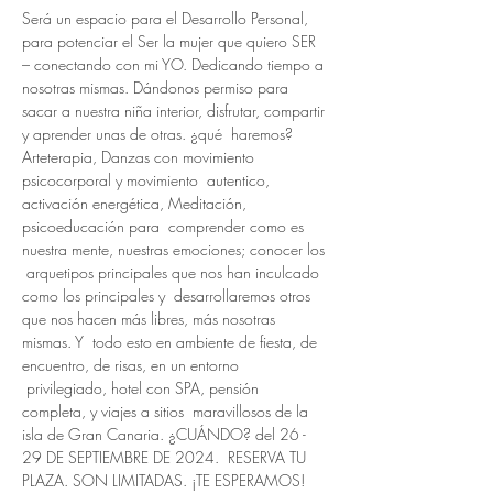
Será un espacio para el Desarrollo Personal, 
para potenciar el Ser la mujer que quiero SER 
– conectando con mi YO. Dedicando tiempo a 
nosotras mismas. Dándonos permiso para 
sacar a nuestra niña interior, disfrutar, compartir 
y aprender unas de otras. ¿qué  haremos? 
Arteterapia, Danzas con movimiento 
psicocorporal y movimiento  autentico, 
activación energética, Meditación, 
psicoeducación para  comprender como es 
nuestra mente, nuestras emociones; conocer los 
 arquetipos principales que nos han inculcado 
como los principales y  desarrollaremos otros 
que nos hacen más libres, más nosotras 
mismas. Y  todo esto en ambiente de fiesta, de 
encuentro, de risas, en un entorno 
 privilegiado, hotel con SPA, pensión 
completa, y viajes a sitios  maravillosos de la 
isla de Gran Canaria. ¿CUÁNDO? del 26 - 
29 DE SEPTIEMBRE DE 2024.  RESERVA TU 
PLAZA. SON LIMITADAS. ¡TE ESPERAMOS!