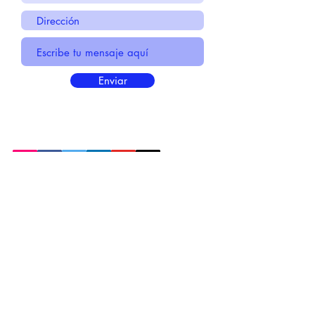
Enviar
* Información Básica sobre la
PROTECCIÓN DE DATOS
* Politica de Privacidad "SUS
DATOS
SEGUROS
"
* Compromiso con la Protección de
Datos
Personales
*
POLÍTICA DE COOKIES